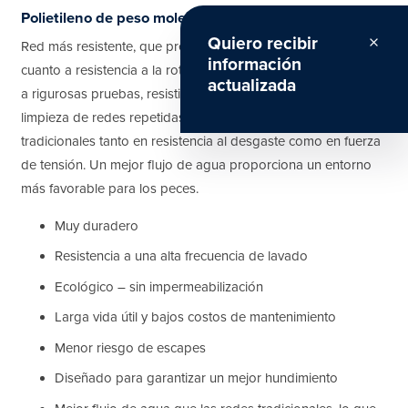
Polietileno de peso molecular ultraalto
Quiero recibir
close
Red más resistente, que presenta excelentes propiedades en
información
cuanto a resistencia a la rotura y desgaste. Ha sido sometida
actualizada
a rigurosas pruebas, resistiendo condiciones de alta tensión y
limpieza de redes repetidas, superando a las redes
tradicionales tanto en resistencia al desgaste como en fuerza
de tensión. Un mejor flujo de agua proporciona un entorno
más favorable para los peces.
Muy duradero
Resistencia a una alta frecuencia de lavado
Ecológico – ​sin impermeabilización
Larga vida útil y bajos costos de mantenimiento
Menor riesgo de escapes
Diseñado para garantizar un mejor hundimiento