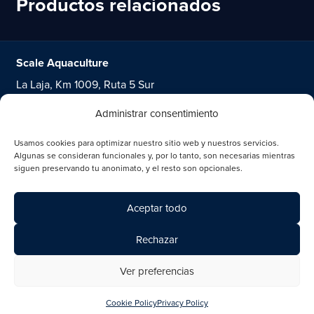
Productos relacionados
Scale Aquaculture
La Laja, Km 1009, Ruta 5 Sur
Puerto Varas
Administrar consentimiento
Chile
Usamos cookies para optimizar nuestro sitio web y nuestros servicios.
Ver nuestras ubicaciones
Algunas se consideran funcionales y, por lo tanto, son necesarias mientras
siguen preservando tu anonimato, y el resto son opcionales.
+47 488 52 488
post@scaleaq.com
Aceptar todo
Privacy Policy
Rechazar
Ver preferencias
Cookie Policy
Privacy Policy
© ScaleAQ