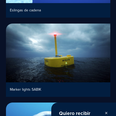
Eslingas de cadena
Marker lights SABIK
Quiero recibir
close