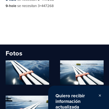
9-hole
se necesitan 3×447268
Fotos
Quiero recibir
close
información
actualizada