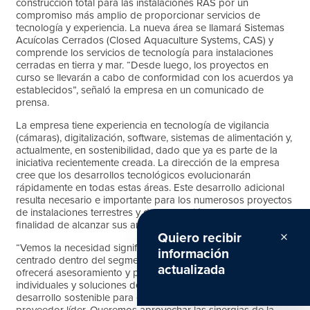
construcción total para las instalaciones RAS por un
compromiso más amplio de proporcionar servicios de
tecnología y experiencia. La nueva área se llamará Sistemas
Acuícolas Cerrados (Closed Aquaculture Systems, CAS) y
comprende los servicios de tecnología para instalaciones
cerradas en tierra y mar. “Desde luego, los proyectos en
curso se llevarán a cabo de conformidad con los acuerdos ya
establecidos”, señaló la empresa en un comunicado de
prensa.
La empresa tiene experiencia en tecnología de vigilancia
(cámaras), digitalización, software, sistemas de alimentación y,
actualmente, en sostenibilidad, dado que ya es parte de la
iniciativa recientemente creada. La dirección de la empresa
cree que los desarrollos tecnológicos evolucionarán
rápidamente en todas estas áreas. Este desarrollo adicional
resulta necesario e importante para los numerosos proyectos
de instalaciones terrestres y de contención cerrada, con la
finalidad de alcanzar sus ambiciosos objetivos.
Quiero recibir
close
“Vemos la necesidad significativa de adoptar un enfoque más
información
centrado dentro del segmento CAS en crecimiento. ScaleAQ
actualizada
ofrecerá asesoramiento y proporcionará productos
individuales y soluciones de sistemas que contribuyen al
desarrollo sostenible para establecer su posición como
proveedor líder. Queremos aprovechar las sinergias de la