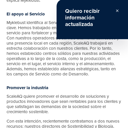
explica Myklebust.
Quiero recibir
close
El apoyo al Servicio
información
Myklebust identifica al Servicio como otra área estratégica
actualizada
clave. Hemos trabajado en nuevos conceptos y puntos de
servicio para fortalecer y mejorar nuestro nivel de servicio.
Con nuestros operadores de servicio altamente calificados y
una presencia local en cada región, ScaleAQ trabajará en
estrecha colaboración con nuestros clientes. Por lo tanto,
hemos establecido centros sólidos para nuestras actividades
operativas a lo largo de la costa, como la producción, el
servicio en el lugar, el servicio interno y el almacenamiento.
Además, hemos establecido alianzas estratégicas, tanto en
los campos de Servicio como de Desarrollo.
Promover la industria
ScaleAQ quiere promover el desarrollo de soluciones y
productos innovadores que sean rentables para los clientes y
que satisfagan las demandas de la sociedad sobre el
crecimiento sostenible.
Con esta intención, recientemente contratamos a dos nuevos
recursos: nuestros directores de Sostenibilidad y Biología,