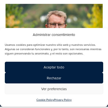
Administrar consentimiento
Usamos cookies para optimizar nuestro sitio web y nuestros servicios.
Algunas se consideran funcionales y, por lo tanto, son necesarias mientras
siguen preservando tu anonimato, y el resto son opcionales.
Aceptar todo
Geir Myklebust, director ejecutivo (
Chief Executive Officer
,
Rechazar
CEO) de ScaleAQ.
Ver preferencias
Scale Aquaculture
Cookie Policy
Privacy Policy
La Laja, Km 1009, Ruta 5 Sur