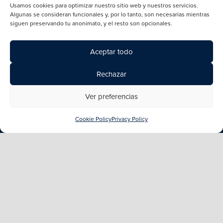
Usamos cookies para optimizar nuestro sitio web y nuestros servicios.
Algunas se consideran funcionales y, por lo tanto, son necesarias mientras
siguen preservando tu anonimato, y el resto son opcionales.
Aceptar todo
Scale Aquaculture
La Laja, Km 1009, Ruta 5 Sur
Rechazar
Puerto Varas
Chile
Ver preferencias
Ver nuestras ubicaciones
Cookie Policy
Privacy Policy
+47 488 52 488
post@scaleaq.com
Privacy Policy