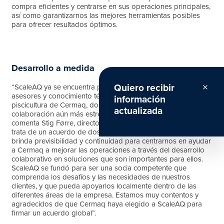
compra eficientes y centrarse en sus operaciones principales,
así como garantizarnos las mejores herramientas posibles
para ofrecer resultados óptimos.
Desarrollo a medida
Quiero recibir
“ScaleAQ ya se encuentra presente con equipos de servicio,
close
asesores y conocimiento técnico local en las regiones de
información
piscicultura de Cermaq, donde esperamos trabajar en
actualizada
colaboración aún más estrecha en los próximos años”,
comenta Stig Førre, director de Comercio en ScaleAQ. “Se
trata de un acuerdo de dos años que puede ampliarse y nos
brinda previsibilidad y continuidad para centrarnos en ayudar
a Cermaq a mejorar las operaciones a través del desarrollo
colaborativo en soluciones que son importantes para ellos.
ScaleAQ se fundó para ser una socia competente que
comprenda los desafíos y las necesidades de nuestros
clientes, y que pueda apoyarlos localmente dentro de las
diferentes áreas de la empresa. Estamos muy contentos y
agradecidos de que Cermaq haya elegido a ScaleAQ para
firmar un acuerdo global”.